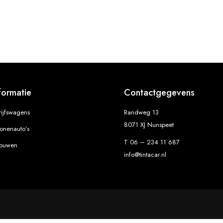
formatie
Contactgegevens
rijfswagens
Randweg 13
8071 XJ Nunspeet
sonenauto’s
T 06 – 234 11 687
bouwen
info@tintacar.nl