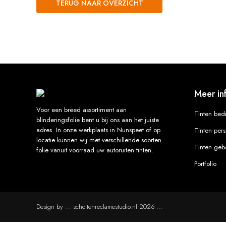
TERUG NAAR OVERZICHT
Meer in
Voor een breed assortiment aan
Tinten bed
blinderingsfolie bent u bij ons aan het juiste
adres. In onze werkplaats in Nunspeet of op
Tinten per
locatie kunnen wij met verschillende soorten
Tinten ge
folie vanuit voorraad uw autoruiten tinten.
Portfolio
Design by :::
scholtenreclamestudio.nl
2026 :::